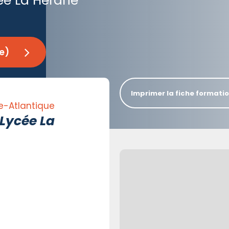
ée La Herdrie
e)
Imprimer la fiche formati
e-Atlantique
 Lycée La