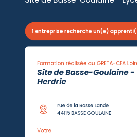
Site de Basse-Goulaine - Lyc
1 entreprise recherche un(e) apprenti(
Formation réalisée au GRETA-CFA Loir
Site de Basse-Goulaine -
Herdrie
rue de la Basse Lande
44115 BASSE GOULAINE
Votre