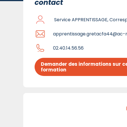
contact
Service APPRENTISSAGE, Corres
apprentissage.gretacfa44@ac-n
02.40.14.56.56
Demander des informations sur ce
formation