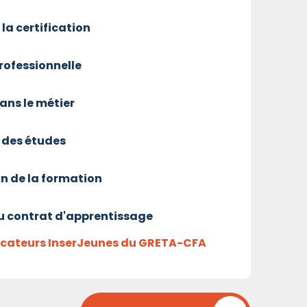
 la certification
professionnelle
ans le métier
 des études
on de la formation
u contrat d'apprentissage
dicateurs InserJeunes du GRETA-CFA