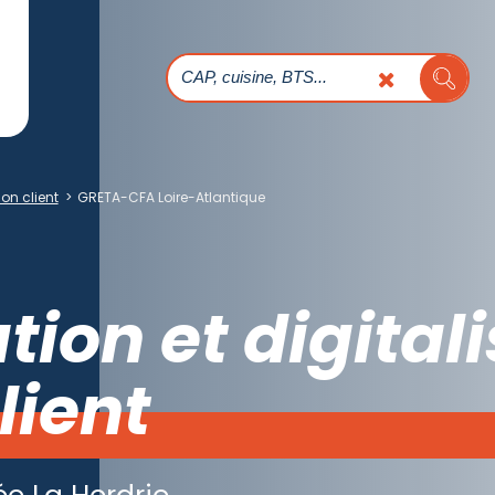
on client
>
GRETA-CFA Loire-Atlantique
ion et digital
lient