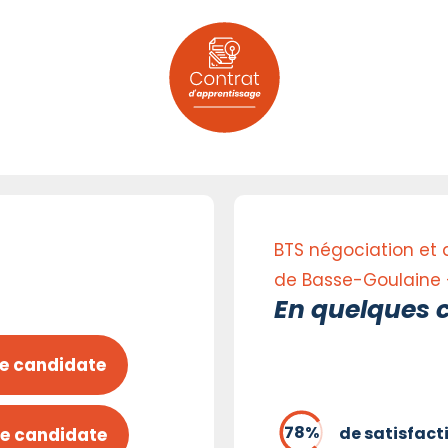
BTS négociation et di
de Basse-Goulaine -
En quelques c
e candidate
de satisfact
e candidate