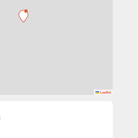
Leaflet
t