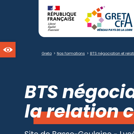
Ouvrir la barre d'outils
Greta
>
Nos formations
>
BTS négociation et relati
BTS négociat
la relation c