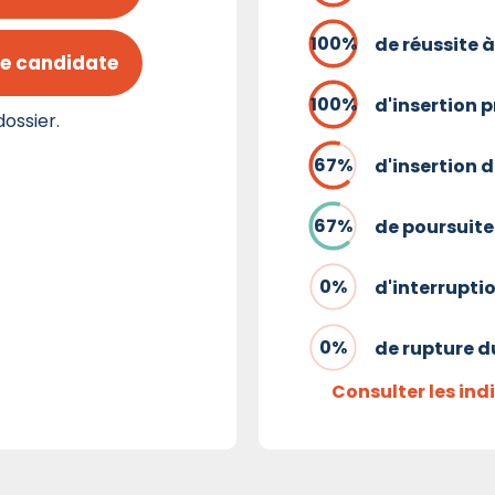
de réussite à
e candidate
d'insertion 
ossier.
d'insertion d
de poursuite
d'interrupti
de rupture d
Consulter les in