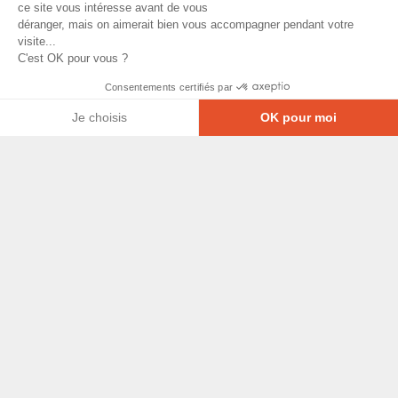
ce site vous intéresse avant de vous
déranger, mais on aimerait bien vous accompagner pendant votre
visite...
C'est OK pour vous ?
Consentements certifiés par
Je choisis
OK pour moi
Axeptio consent
Plateforme de Gestion du Consentement : Personna
© Copyright 2026 - Tous droits réservés
Notre plateforme vous permet d'adapter et de gérer
GRETA-CFA Pays de La Loire -
CGV