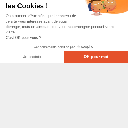
les Cookies !
On a attendu d'être sûrs que le contenu de
ce site vous intéresse avant de vous
déranger, mais on aimerait bien vous accompagner pendant votre
visite...
C'est OK pour vous ?
Consentements certifiés par
Je choisis
OK pour moi
Axeptio consent
Plateforme de Gestion du Consentement : Personna
© Copyright 2026 - Tous droits réservés
Notre plateforme vous permet d'adapter et de gérer
GRETA-CFA Pays de La Loire -
CGV