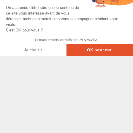
On a attendu d'être sûrs que le contenu de
ce site vous intéresse avant de vous
déranger, mais on aimerait bien vous accompagner pendant votre
visite...
C'est OK pour vous ?
Consentements certifiés par
Je choisis
OK pour moi
Axeptio consent
Plateforme de Gestion du Consentement : Personna
© Copyright 2026 - Tous droits réservés
Notre plateforme vous permet d'adapter et de gérer
GRETA-CFA Pays de La Loire -
CGV