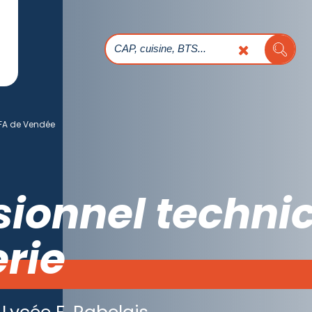
A de Vendée
sionnel techni
rie