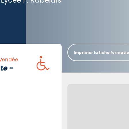
Lycée F. Rabelais
Imprimer la fiche formati
 Vendée
te -