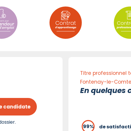
Titre professionnel 
Fontenay-le-Comte 
En quelques c
e candidate
ossier.
de satisfact