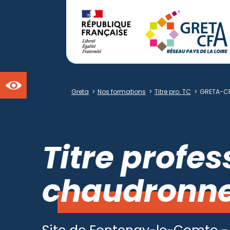
Ouvrir la barre d'outils
Greta
>
Nos formations
>
Titre pro. TC
>
GRETA-CF
Titre profes
chaudronne