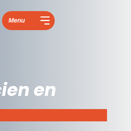
Menu
cien en