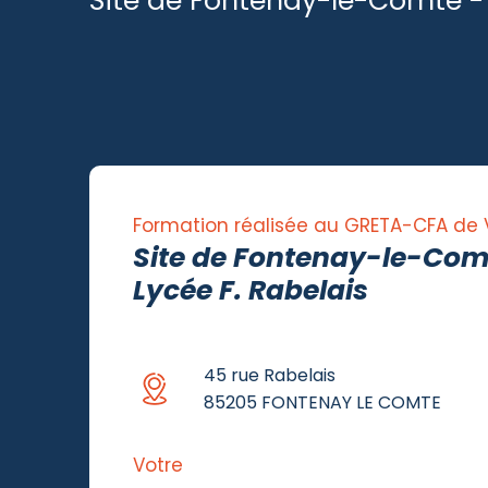
Site de Fontenay-le-Comte - 
Formation réalisée au GRETA-CFA de
Site de Fontenay-le-Com
Lycée F. Rabelais
45 rue Rabelais
85205 FONTENAY LE COMTE
Votre