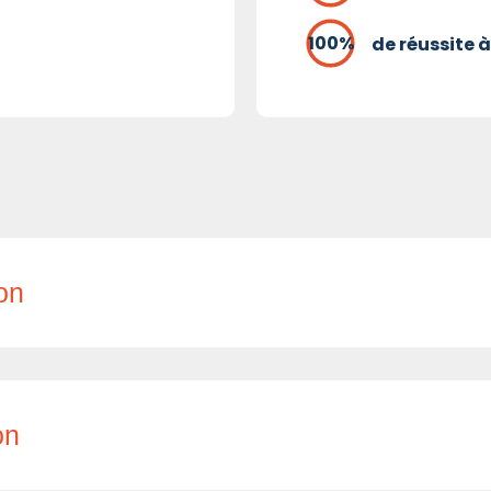
de réussite à
ion
on