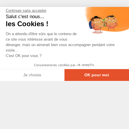
Continuer sans accepter
Salut c'est nous...
les Cookies !
On a attendu d'être sûrs que le contenu de
ce site vous intéresse avant de vous
déranger, mais on aimerait bien vous accompagner pendant votre
visite...
C'est OK pour vous ?
Consentements certifiés par
Je choisis
OK pour moi
Axeptio consent
Plateforme de Gestion du Consentement : Personna
© Copyright 2026 - Tous droits réservés
Notre plateforme vous permet d'adapter et de gérer
GRETA-CFA Pays de La Loire -
CGV