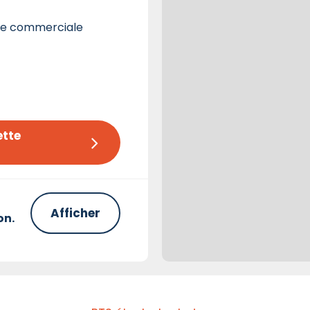
te commerciale
tte 
Afficher
on.