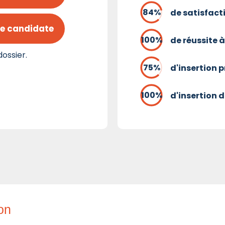
de satisfact
e candidate
de réussite à
ossier.
d'insertion 
d'insertion d
ion