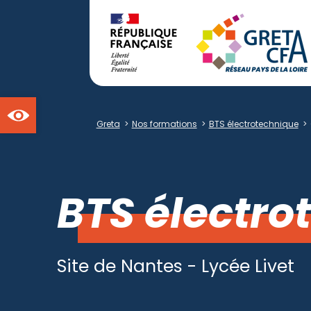
Ouvrir la barre d'outils
Greta
>
Nos formations
>
BTS électrotechnique
>
BTS électro
Site de Nantes - Lycée Livet