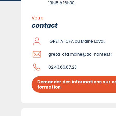
13h15 à 16h30.
Votre
contact
GRETA-CFA du Maine Laval,
greta-cfa.maine@ac-nantes.fr
02.43.66.87.23
Demander des informations sur ce
formation