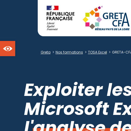
Ouvrir la barre d'outils
Greta
>
Nos formations
>
TOSA Excel
>
GRETA-CFA
Exploiter le
Microsoft Ex
l'analyse d