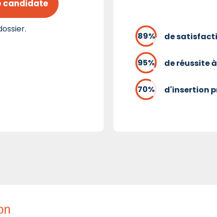
e candidate
ossier.
de satisfact
de réussite à
d'insertion 
ion