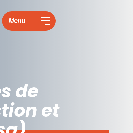
Menu
és de
tion et
sa)