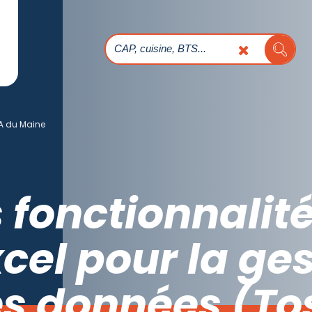
 du Maine
s fonctionnalit
cel pour la ges
es données (To