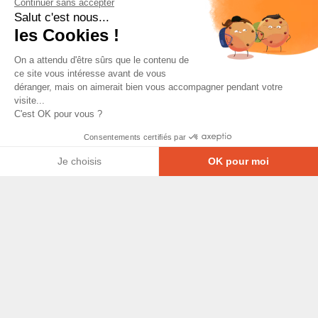
Continuer sans accepter
Salut c'est nous...
les Cookies !
On a attendu d'être sûrs que le contenu de
ce site vous intéresse avant de vous
déranger, mais on aimerait bien vous accompagner pendant votre
visite...
C'est OK pour vous ?
Consentements certifiés par
Je choisis
OK pour moi
Axeptio consent
Plateforme de Gestion du Consentement : Personna
© Copyright 2026 - Tous droits réservés
Notre plateforme vous permet d'adapter et de gérer
GRETA-CFA Pays de La Loire -
CGV