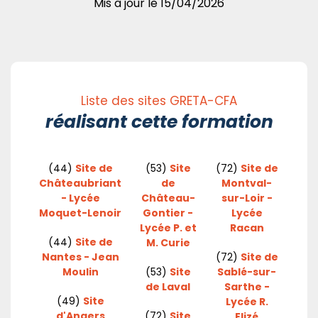
Mis à jour le
15/04/2026
Liste des sites GRETA-CFA
réalisant cette formation
(44)
Site de
(53)
Site
(72)
Site de
Châteaubriant
de
Montval-
- Lycée
Château-
sur-Loir -
Moquet-Lenoir
Gontier -
Lycée
Lycée P. et
Racan
(44)
Site de
M. Curie
Nantes - Jean
(72)
Site de
Moulin
(53)
Site
Sablé-sur-
de Laval
Sarthe -
(49)
Site
Lycée R.
d'Angers
(72)
Site
Elizé