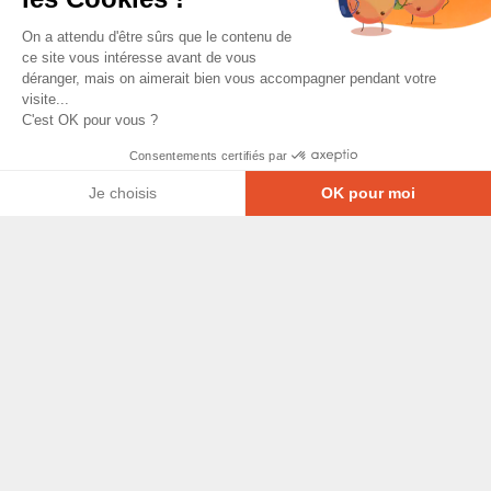
On a attendu d'être sûrs que le contenu de
ce site vous intéresse avant de vous
déranger, mais on aimerait bien vous accompagner pendant votre
visite...
C'est OK pour vous ?
Consentements certifiés par
Je choisis
OK pour moi
Axeptio consent
Plateforme de Gestion du Consentement : Personna
© Copyright 2026 - Tous droits réservés
Notre plateforme vous permet d'adapter et de gérer
GRETA-CFA Pays de La Loire -
CGV