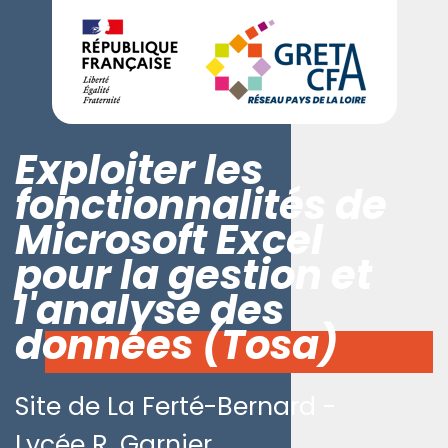
Exploiter les
fonctionnalités de
Microsoft Excel
pour la gestion et
l'analyse des
données (Tosa)
Site de La Ferté-Bernard -
Lycée R. Garnier