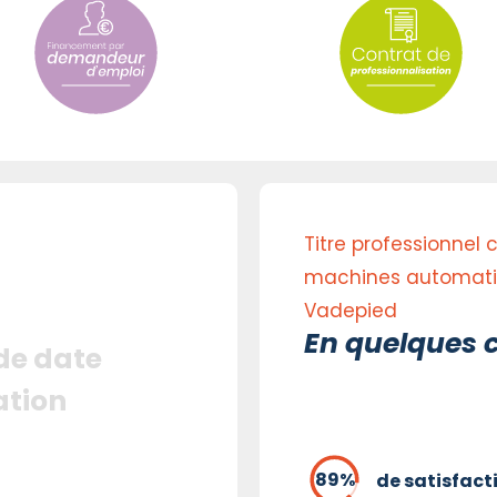
Titre professionnel 
machines automatisé
Vadepied
En quelques c
 de date
ation
de satisfact