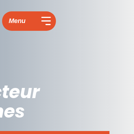
Menu
cteur
nes