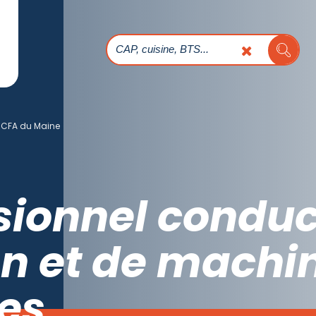
CFA du Maine
ssionnel condu
ion et de machi
es