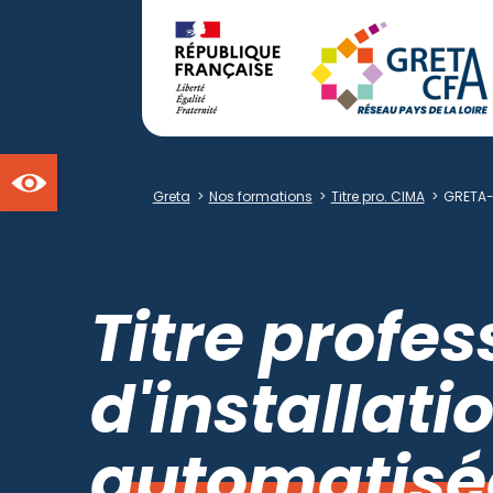
Ouvrir la barre d'outils
Greta
>
Nos formations
>
Titre pro. CIMA
>
GRETA-
Titre profe
d'installat
automatisé