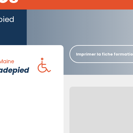
pied
Imprimer la fiche formati
 Maine
Vadepied