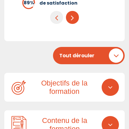
de satisfaction
Tout dérouler
Objectifs de la
formation
Contenu de la
formation