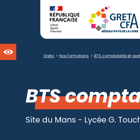
Ouvrir la barre d'outils
Greta
>
Nos formations
>
BTS comptabilité et ges
BTS comptab
Site du Mans - Lycée G. Touc