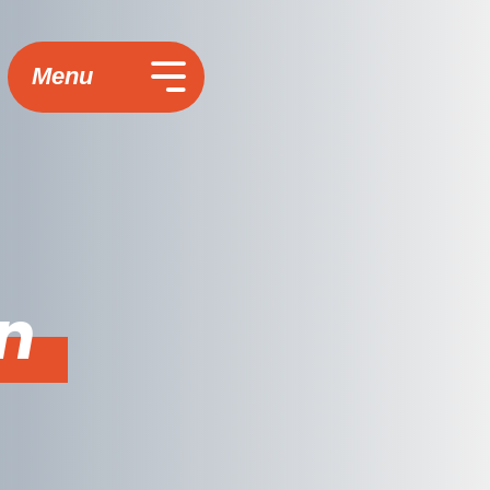
Menu
on