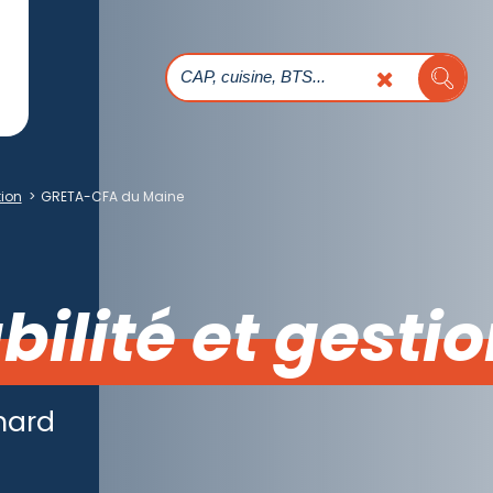
tion
>
GRETA-CFA du Maine
ilité et gesti
hard