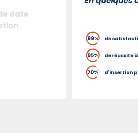
En quelques c
 de date
ation
de satisfact
de réussite à
d'insertion 