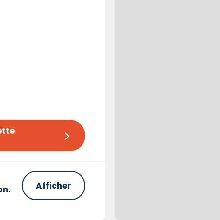
tte 
Afficher
on.