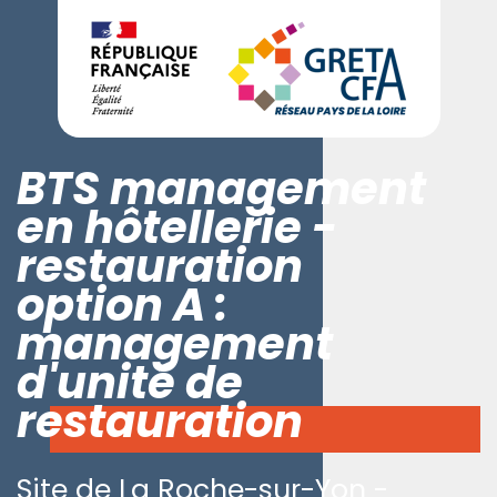
BTS management
en hôtellerie -
restauration
option A :
management
d'unité de
restauration
Site de La Roche-sur-Yon -