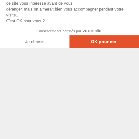
ce site vous intéresse avant de vous
déranger, mais on aimerait bien vous accompagner pendant votre
visite...
C'est OK pour vous ?
Consentements certifiés par
Je choisis
OK pour moi
Axeptio consent
Plateforme de Gestion du Consentement : Personna
© Copyright 2026 - Tous droits réservés
Notre plateforme vous permet d'adapter et de gérer
GRETA-CFA Pays de La Loire -
CGV