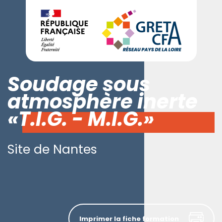
Soudage sous
atmosphère inerte
«T.I.G. - M.I.G.»
Site de Nantes
Imprimer la fiche formation