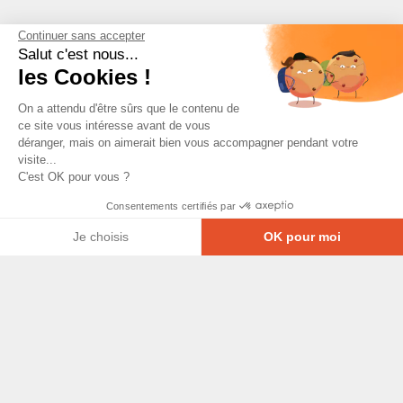
Continuer sans accepter
Salut c'est nous...
les Cookies !
On a attendu d'être sûrs que le contenu de
ce site vous intéresse avant de vous
déranger, mais on aimerait bien vous accompagner pendant votre
visite...
C'est OK pour vous ?
Consentements certifiés par
Je choisis
OK pour moi
Axeptio consent
Plateforme de Gestion du Consentement : Personna
© Copyright 2026 - Tous droits réservés
Notre plateforme vous permet d'adapter et de gérer
GRETA-CFA Pays de La Loire -
CGV