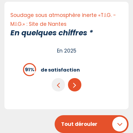
Soudage sous atmosphère inerte «T.I.G. -
M.I.G.» : Site de Nantes
En quelques chiffres *
En 2025
de satisfaction
Tout dérouler