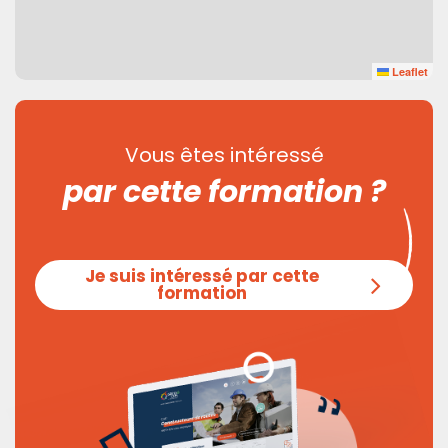
Leaflet
Vous êtes intéressé
par cette formation ?
Je suis intéressé par cette
formation