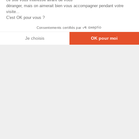
déranger, mais on aimerait bien vous accompagner pendant votre
visite...
C'est OK pour vous ?
Consentements certifiés par
Je choisis
OK pour moi
Axeptio consent
Plateforme de Gestion du Consentement : Personna
© Copyright 2026 - Tous droits réservés
Notre plateforme vous permet d'adapter et de gérer
GRETA-CFA Pays de La Loire -
CGV