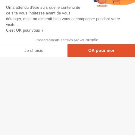
On a attendu d'être sûrs que le contenu de
ce site vous intéresse avant de vous
déranger, mais on aimerait bien vous accompagner pendant votre
visite...
C'est OK pour vous ?
Consentements certifiés par
Je choisis
OK pour moi
Axeptio consent
Plateforme de Gestion du Consentement : Personna
© Copyright 2026 - Tous droits réservés
Notre plateforme vous permet d'adapter et de gérer
GRETA-CFA Pays de La Loire -
CGV