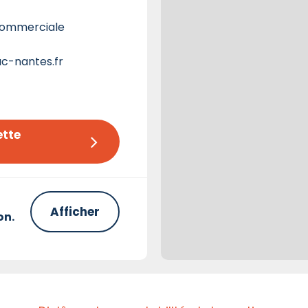
 commerciale
ac-nantes.fr
tte 
Afficher
on.