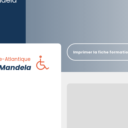
ndela
Imprimer la fiche formati
e-Atlantique
. Mandela