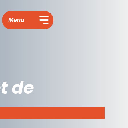
Menu
t de