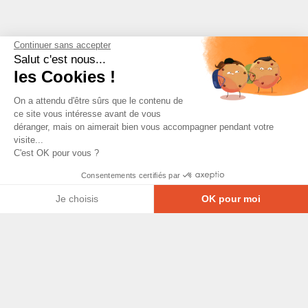
Continuer sans accepter
Salut c'est nous...
les Cookies !
On a attendu d'être sûrs que le contenu de
ce site vous intéresse avant de vous
déranger, mais on aimerait bien vous accompagner pendant votre
visite...
C'est OK pour vous ?
Consentements certifiés par
Je choisis
OK pour moi
Axeptio consent
Plateforme de Gestion du Consentement : Personna
© Copyright 2026 - Tous droits réservés
Notre plateforme vous permet d'adapter et de gérer
GRETA-CFA Pays de La Loire -
CGV