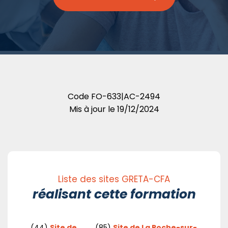
Code
FO-633|AC-2494
Mis à jour le
19/12/2024
Liste des sites GRETA-CFA
réalisant cette formation
(44)
Site de
(85)
Site de La Roche-sur-