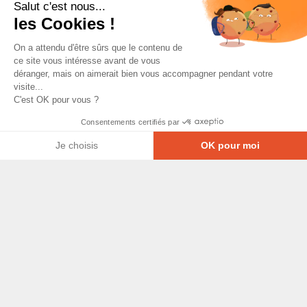
Salut c'est nous...
les Cookies !
On a attendu d'être sûrs que le contenu de
ce site vous intéresse avant de vous
déranger, mais on aimerait bien vous accompagner pendant votre
visite...
C'est OK pour vous ?
Consentements certifiés par
Je choisis
OK pour moi
Axeptio consent
Plateforme de Gestion du Consentement : Personna
© Copyright 2026 - Tous droits réservés
Notre plateforme vous permet d'adapter et de gérer
GRETA-CFA Pays de La Loire -
CGV