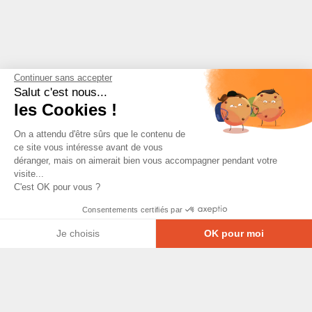
Continuer sans accepter
Salut c'est nous...
les Cookies !
On a attendu d'être sûrs que le contenu de
ce site vous intéresse avant de vous
déranger, mais on aimerait bien vous accompagner pendant votre
visite...
C'est OK pour vous ?
Consentements certifiés par
Je choisis
OK pour moi
Axeptio consent
Plateforme de Gestion du Consentement : Personna
© Copyright 2026 - Tous droits réservés
Notre plateforme vous permet d'adapter et de gérer
GRETA-CFA Pays de La Loire -
CGV