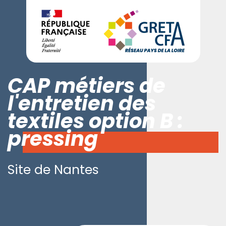
CAP métiers de
l'entretien des
textiles option B :
pressing
Site de Nantes