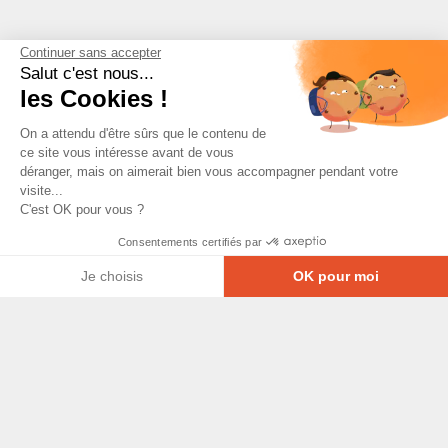
Continuer sans accepter
Salut c'est nous...
les Cookies !
On a attendu d'être sûrs que le contenu de
ce site vous intéresse avant de vous
déranger, mais on aimerait bien vous accompagner pendant votre
visite...
C'est OK pour vous ?
Consentements certifiés par
Je choisis
OK pour moi
Axeptio consent
Plateforme de Gestion du Consentement : Personna
© Copyright 2026 - Tous droits réservés
Notre plateforme vous permet d'adapter et de gérer
GRETA-CFA Pays de La Loire -
CGV