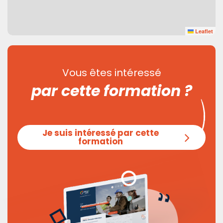
Leaflet
Vous êtes intéressé
par cette formation ?
Je suis intéressé par cette
formation