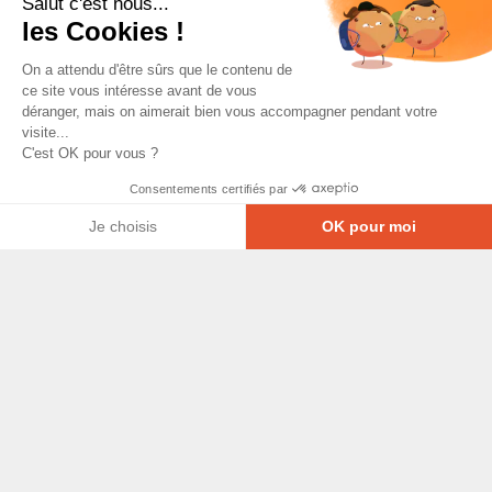
Salut c'est nous...
les Cookies !
On a attendu d'être sûrs que le contenu de
ce site vous intéresse avant de vous
déranger, mais on aimerait bien vous accompagner pendant votre
visite...
C'est OK pour vous ?
Consentements certifiés par
Je choisis
OK pour moi
Axeptio consent
Plateforme de Gestion du Consentement : Personna
© Copyright 2026 - Tous droits réservés
Notre plateforme vous permet d'adapter et de gérer
GRETA-CFA Pays de La Loire -
CGV