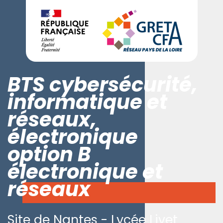
BTS cybersécurité,
informatique et
réseaux,
électronique
option B
électronique et
réseaux
Site de Nantes - Lycée Livet