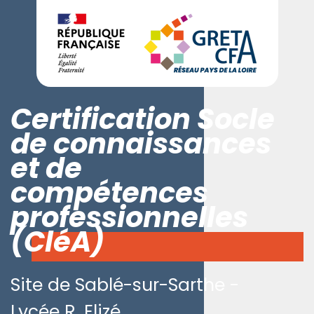
Certification Socle
de connaissances
et de
compétences
professionnelles
(CléA)
Site de Sablé-sur-Sarthe -
Lycée R. Elizé