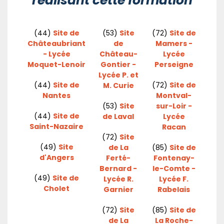
réalisant cette formation
(44)
Site de
(53)
Site
(72)
Site de
Châteaubriant
de
Mamers -
- Lycée
Château-
Lycée
Moquet-Lenoir
Gontier -
Perseigne
Lycée P. et
(44)
Site de
(72)
Site de
M. Curie
Nantes
Montval-
(53)
Site
sur-Loir -
(44)
Site de
de Laval
Lycée
Saint-Nazaire
Racan
(72)
Site
(49)
Site
de La
(85)
Site de
d'Angers
Ferté-
Fontenay-
Bernard -
le-Comte -
(49)
Site de
Lycée R.
Lycée F.
Cholet
Garnier
Rabelais
(72)
Site
(85)
Site de
de La
La Roche-