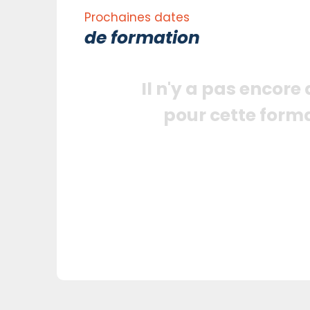
Prochaines dates
de formation
Il n'y a pas encore
pour cette form