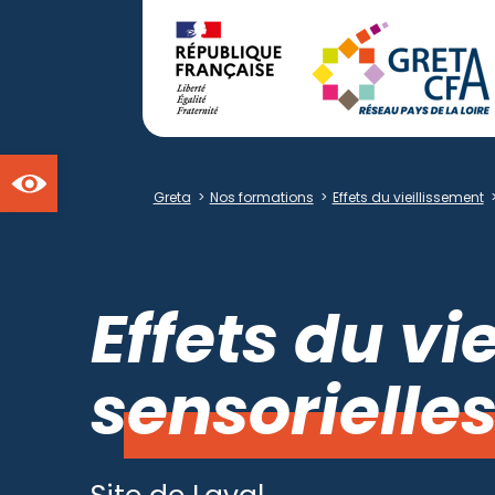
Ouvrir la barre d'outils
Greta
>
Nos formations
>
Effets du vieillissement
Effets du vi
sensorielle