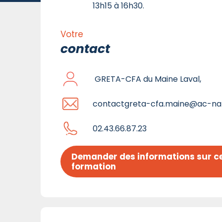
13h15 à 16h30.
Votre
contact
GRETA-CFA du Maine Laval,
contactgreta-cfa.maine@ac-nan
02.43.66.87.23
Demander des informations sur ce
formation