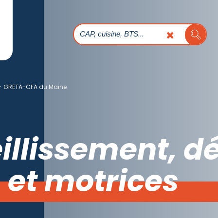
>
GRETA-CFA du Maine
eillissement, d
s et motrices