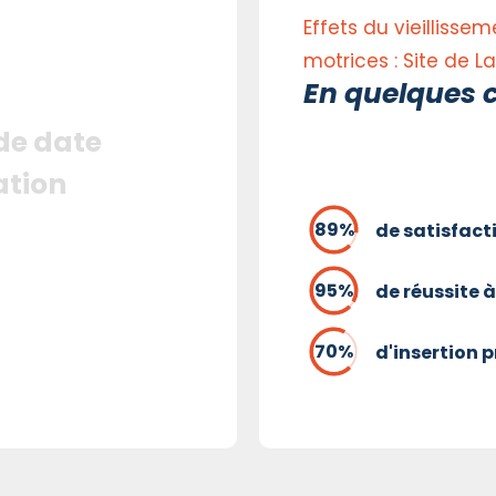
Effets du vieillissem
motrices : Site de L
En quelques c
 de date
ation
de satisfact
de réussite à
d'insertion 