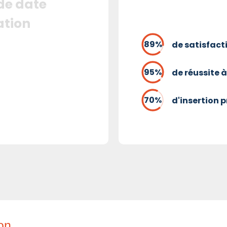
 de date
ation
de satisfact
de réussite à
d'insertion 
ion