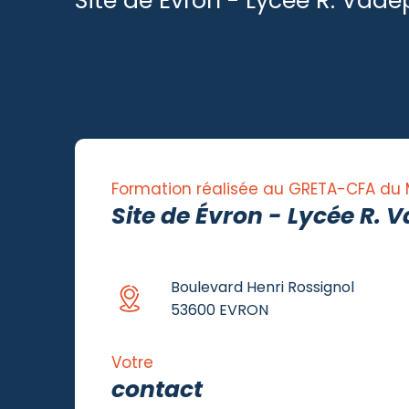
Site de Évron - Lycée R. Vade
Formation réalisée au GRETA-CFA du
Site de Évron - Lycée R. 
Boulevard Henri Rossignol
53600 EVRON
Votre
contact