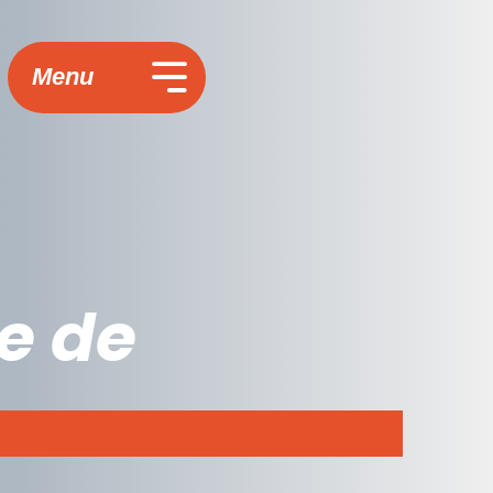
Menu
e de