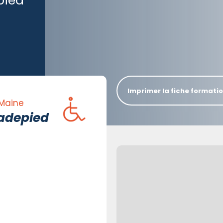
pied
Imprimer la fiche formati
 Maine
Vadepied