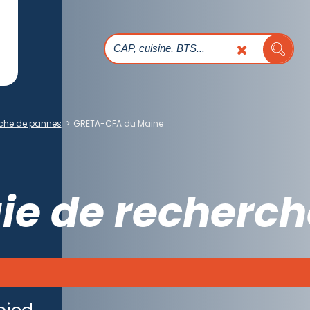
rche de pannes
>
GRETA-CFA du Maine
ie de recherch