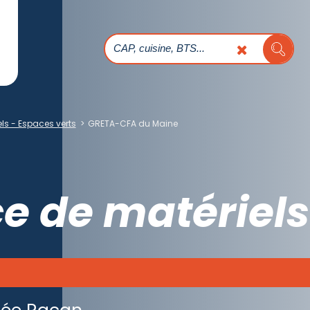
ls - Espaces verts
>
GRETA-CFA du Maine
 de matériels