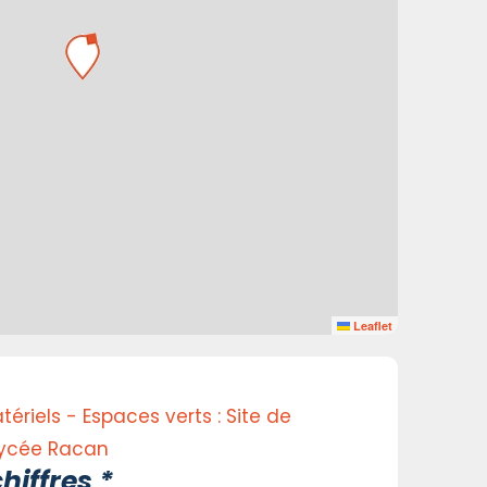
Leaflet
riels - Espaces verts : Site de
Lycée Racan
hiffres *