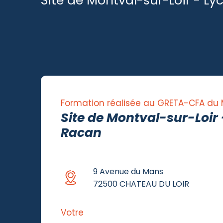
Site de Montval-sur-Loir - L
Formation réalisée au GRETA-CFA du
Site de Montval-sur-Loir 
Racan
9 Avenue du Mans
72500 CHATEAU DU LOIR
Votre