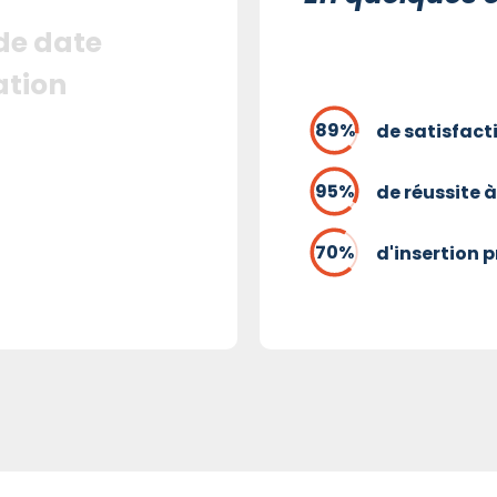
 de date
ation
de satisfact
de réussite à
d'insertion 