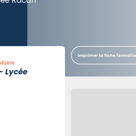
ycée Racan
Imprimer la fiche formati
 Maine
- Lycée