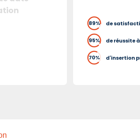
ation
de satisfact
de réussite à
d'insertion 
ion