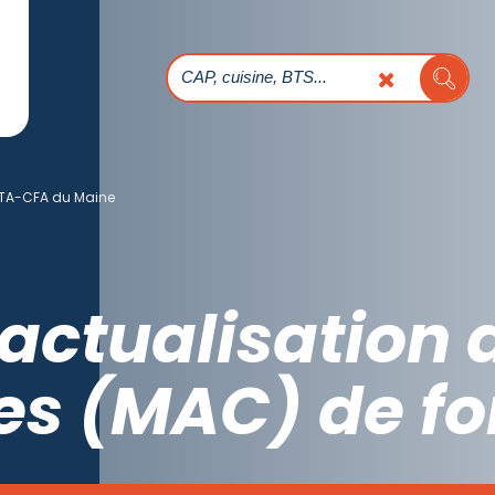
TA-CFA du Maine
 actualisation 
s (MAC) de f