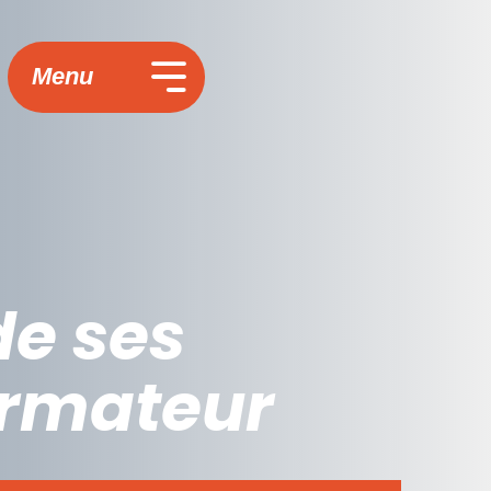
Menu
de ses
ormateur