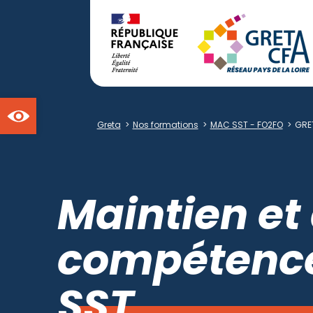
Ouvrir la barre d'outils
Greta
>
Nos formations
>
MAC SST - FO2FO
>
GRE
Maintien et
compétence
SST