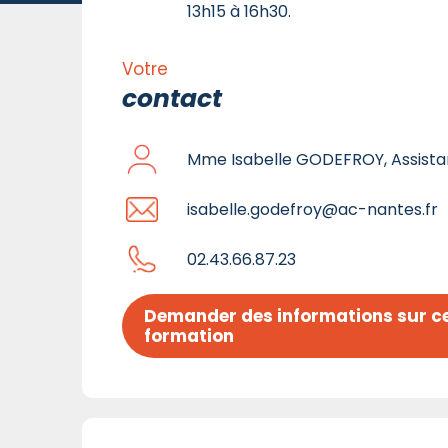
13h15 à 16h30.
Votre
contact
Mme Isabelle GODEFROY, Assist
isabelle.godefroy@ac-nantes.fr
02.43.66.87.23
Demander des informations sur ce
formation