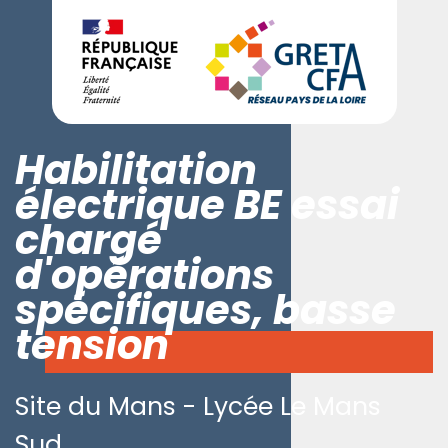
Habilitation
électrique BE essai
chargé
d'opérations
spécifiques, basse
tension
Site du Mans - Lycée Le Mans
Sud