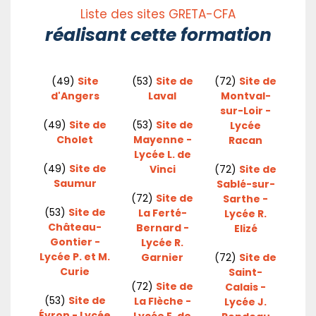
Liste des sites GRETA-CFA
réalisant cette formation
(49)
Site
(53)
Site de
(72)
Site de
d'Angers
Laval
Montval-
sur-Loir -
(49)
Site de
(53)
Site de
Lycée
Cholet
Mayenne -
Racan
Lycée L. de
(49)
Site de
Vinci
(72)
Site de
Saumur
Sablé-sur-
(72)
Site de
Sarthe -
(53)
Site de
La Ferté-
Lycée R.
Château-
Bernard -
Elizé
Gontier -
Lycée R.
Lycée P. et M.
Garnier
(72)
Site de
Curie
Saint-
(72)
Site de
Calais -
(53)
Site de
La Flèche -
Lycée J.
Évron - Lycée
Lycée E. de