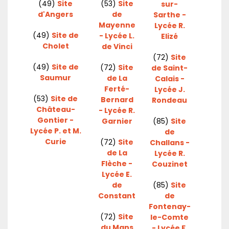
(49)
Site
(53)
Site
sur-
d'Angers
de
Sarthe -
Mayenne
Lycée R.
(49)
Site de
- Lycée L.
Elizé
Cholet
de Vinci
(72)
Site
(49)
Site de
(72)
Site
de Saint-
Saumur
de La
Calais -
Ferté-
Lycée J.
(53)
Site de
Bernard
Rondeau
Château-
- Lycée R.
Gontier -
Garnier
(85)
Site
Lycée P. et M.
de
Curie
(72)
Site
Challans -
de La
Lycée R.
Flèche -
Couzinet
Lycée E.
de
(85)
Site
Constant
de
Fontenay-
(72)
Site
le-Comte
du Mans
- Lycée F.