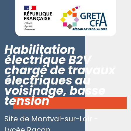
Habilitation
électrique B2V
chargé de travaux
électriques au
voisinage, basse
tension
Site de Montval-sur-Loir -
Lycée Racan