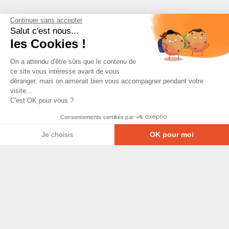
Continuer sans accepter
Salut c'est nous...
les Cookies !
On a attendu d'être sûrs que le contenu de
ce site vous intéresse avant de vous
déranger, mais on aimerait bien vous accompagner pendant votre
visite...
C'est OK pour vous ?
Consentements certifiés par
Je choisis
OK pour moi
Axeptio consent
Plateforme de Gestion du Consentement : Personna
© Copyright 2026 - Tous droits réservés
Notre plateforme vous permet d'adapter et de gérer
GRETA-CFA Pays de La Loire -
CGV