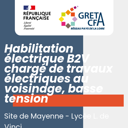
Habilitation
électrique B2V
chargé de travaux
électriques au
voisinage, basse
tension
Site de Mayenne - Lycée L. de
Vinci