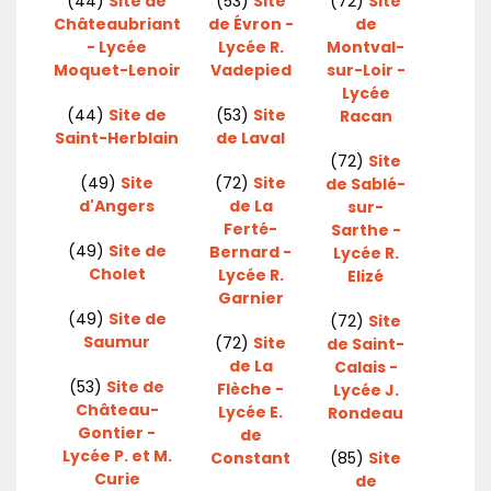
(44)
Site de
(53)
Site
(72)
Site
Châteaubriant
de Évron -
de
- Lycée
Lycée R.
Montval-
Moquet-Lenoir
Vadepied
sur-Loir -
Lycée
(44)
Site de
(53)
Site
Racan
Saint-Herblain
de Laval
(72)
Site
(49)
Site
(72)
Site
de Sablé-
d'Angers
de La
sur-
Ferté-
Sarthe -
(49)
Site de
Bernard -
Lycée R.
Cholet
Lycée R.
Elizé
Garnier
(49)
Site de
(72)
Site
Saumur
(72)
Site
de Saint-
de La
Calais -
(53)
Site de
Flèche -
Lycée J.
Château-
Lycée E.
Rondeau
Gontier -
de
Lycée P. et M.
Constant
(85)
Site
Curie
de