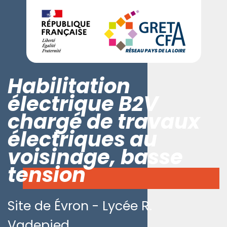
Habilitation
électrique B2V
chargé de travaux
électriques au
voisinage, basse
tension
Site de Évron - Lycée R.
Vadepied