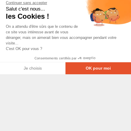
Continuer sans accepter
Salut c'est nous...
les Cookies !
On a attendu d'être sûrs que le contenu de
ce site vous intéresse avant de vous
déranger, mais on aimerait bien vous accompagner pendant votre
visite...
C'est OK pour vous ?
Consentements certifiés par
Je choisis
OK pour moi
Axeptio consent
Plateforme de Gestion du Consentement : Personna
© Copyright 2026 - Tous droits réservés
Notre plateforme vous permet d'adapter et de gérer
GRETA-CFA Pays de La Loire -
CGV