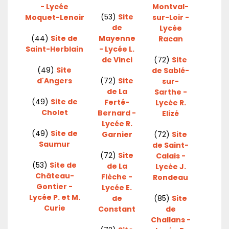
- Lycée
Montval-
(53)
Site
Moquet-Lenoir
sur-Loir -
de
Lycée
(44)
Site de
Mayenne
Racan
Saint-Herblain
- Lycée L.
de Vinci
(72)
Site
(49)
Site
de Sablé-
d'Angers
(72)
Site
sur-
de La
Sarthe -
(49)
Site de
Ferté-
Lycée R.
Cholet
Bernard -
Elizé
Lycée R.
(49)
Site de
Garnier
(72)
Site
Saumur
de Saint-
(72)
Site
Calais -
(53)
Site de
de La
Lycée J.
Château-
Flèche -
Rondeau
Gontier -
Lycée E.
Lycée P. et M.
de
(85)
Site
Curie
Constant
de
Challans -