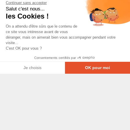
Continuer sans accepter
Salut c'est nous...
les Cookies !
On a attendu d'être sûrs que le contenu de
ce site vous intéresse avant de vous
déranger, mais on aimerait bien vous accompagner pendant votre
visite...
C'est OK pour vous ?
Consentements certifiés par
Je choisis
OK pour moi
Axeptio consent
Plateforme de Gestion du Consentement : Personna
© Copyright 2026 - Tous droits réservés
Notre plateforme vous permet d'adapter et de gérer
GRETA-CFA Pays de La Loire -
CGV