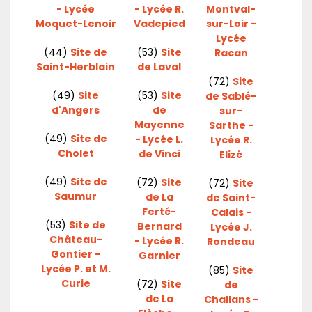
- Lycée
- Lycée R.
Montval-
Moquet-Lenoir
Vadepied
sur-Loir -
Lycée
(44)
Site de
(53)
Site
Racan
Saint-Herblain
de Laval
(72)
Site
(49)
Site
(53)
Site
de Sablé-
d'Angers
de
sur-
Mayenne
Sarthe -
(49)
Site de
- Lycée L.
Lycée R.
Cholet
de Vinci
Elizé
(49)
Site de
(72)
Site
(72)
Site
Saumur
de La
de Saint-
Ferté-
Calais -
(53)
Site de
Bernard
Lycée J.
Château-
- Lycée R.
Rondeau
Gontier -
Garnier
Lycée P. et M.
(85)
Site
Curie
(72)
Site
de
de La
Challans -