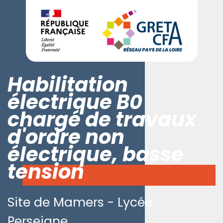
Habilitation
électrique B0
chargé de travaux
d'ordre non
électrique, basse
tension
Site de Mamers - Lycée
Perseigne