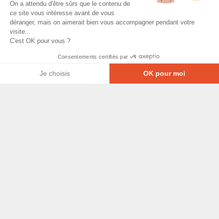
On a attendu d'être sûrs que le contenu de
ce site vous intéresse avant de vous
déranger, mais on aimerait bien vous accompagner pendant votre
visite...
C'est OK pour vous ?
Consentements certifiés par
Je choisis
OK pour moi
Axeptio consent
Plateforme de Gestion du Consentement : Personna
© Copyright 2026 - Tous droits réservés
Notre plateforme vous permet d'adapter et de gérer
GRETA-CFA Pays de La Loire -
CGV