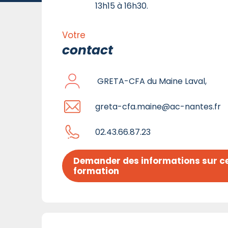
13h15 à 16h30.
Votre
contact
GRETA-CFA du Maine Laval,
greta-cfa.maine@ac-nantes.fr
02.43.66.87.23
Demander des informations sur ce
formation