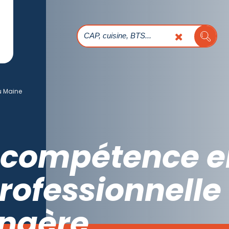
 Maine
 compétence e
rofessionnelle
angère