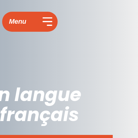
Menu
n langue
 français