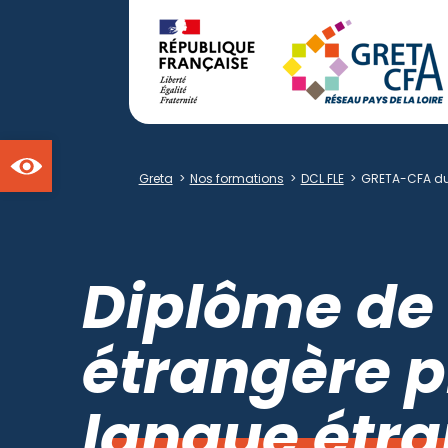
Ouvrir la barre d'outils
Greta
>
Nos formations
>
DCL FLE
>
GRETA-CFA du
Diplôme de
étrangère p
langue étr