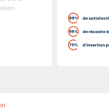
ation
de satisfact
de réussite à
d'insertion 
ion