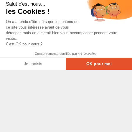
Salut c'est nous...
les Cookies !
On a attendu d'être sûrs que le contenu de
ce site vous intéresse avant de vous
déranger, mais on aimerait bien vous accompagner pendant votre
visite...
C'est OK pour vous ?
Consentements certifiés par
Je choisis
OK pour moi
Axeptio consent
Plateforme de Gestion du Consentement : Personna
© Copyright 2026 - Tous droits réservés
Notre plateforme vous permet d'adapter et de gérer
GRETA-CFA Pays de La Loire -
CGV