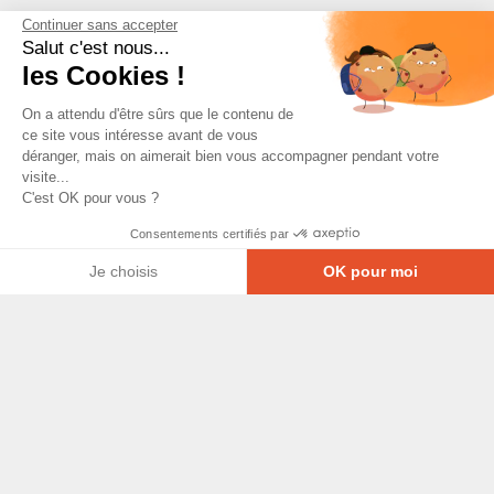
Continuer sans accepter
Salut c'est nous...
les Cookies !
On a attendu d'être sûrs que le contenu de
ce site vous intéresse avant de vous
déranger, mais on aimerait bien vous accompagner pendant votre
visite...
C'est OK pour vous ?
Consentements certifiés par
Je choisis
OK pour moi
Axeptio consent
Plateforme de Gestion du Consentement : Personna
© Copyright 2026 - Tous droits réservés
Notre plateforme vous permet d'adapter et de gérer
GRETA-CFA Pays de La Loire -
CGV