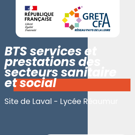
BTS services et
prestations des
secteurs sanitaire
et social
Site de Laval - Lycée Réaumur