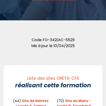
Code
FO-342|AC-5529
Mis à jour le
10/04/2025
Liste des sites GRETA-CFA
réalisant cette formation
(44)
Site de Nantes
(72)
Site du Mans -
- Lycée A. Camus
Lycée G. Touchard