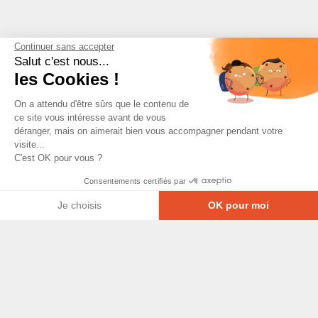
Continuer sans accepter
Salut c'est nous...
les Cookies !
On a attendu d'être sûrs que le contenu de
ce site vous intéresse avant de vous
déranger, mais on aimerait bien vous accompagner pendant votre
visite...
C'est OK pour vous ?
Consentements certifiés par
Je choisis
OK pour moi
Axeptio consent
Plateforme de Gestion du Consentement : Personna
© Copyright 2026 - Tous droits réservés
Notre plateforme vous permet d'adapter et de gérer
GRETA-CFA Pays de La Loire -
CGV