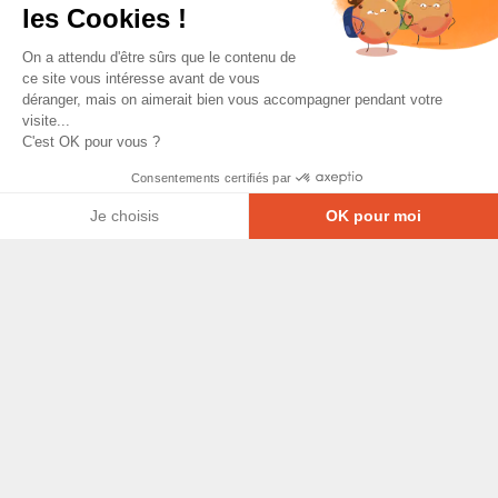
les Cookies !
On a attendu d'être sûrs que le contenu de
ce site vous intéresse avant de vous
déranger, mais on aimerait bien vous accompagner pendant votre
visite...
C'est OK pour vous ?
Consentements certifiés par
Je choisis
OK pour moi
Axeptio consent
Plateforme de Gestion du Consentement : Personna
© Copyright 2026 - Tous droits réservés
Notre plateforme vous permet d'adapter et de gérer
GRETA-CFA Pays de La Loire -
CGV