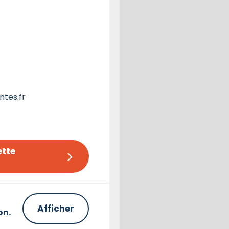
tes.fr
tte 
Afficher
on.