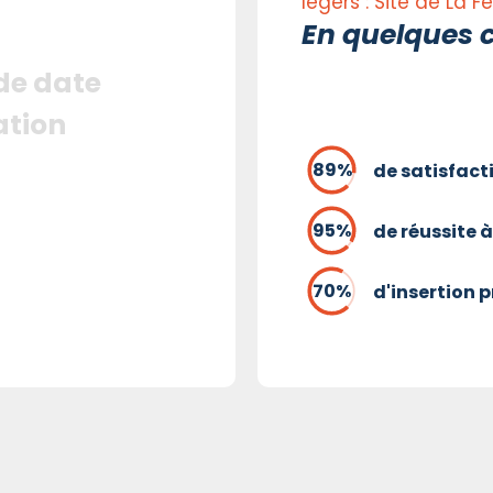
légers : Site de La 
En quelques c
 de date
ation
de satisfact
de réussite à
d'insertion 