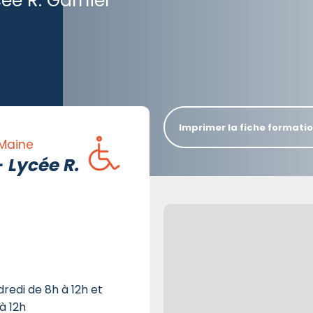
cée R. Garnier
Imprimer la fiche formati
 Maine
- Lycée R.
dredi de 8h à 12h et
à 12h