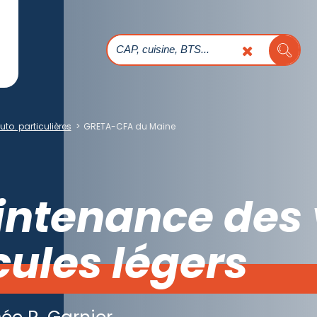
o. particulières
>
GRETA-CFA du Maine
intenance des 
cules légers