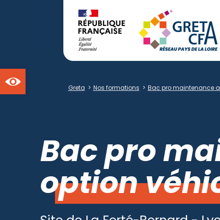
Ouvrir la barre d'outils
Greta
>
Nos formations
>
Bac pro maintenance aut
Bac pro ma
option véhi