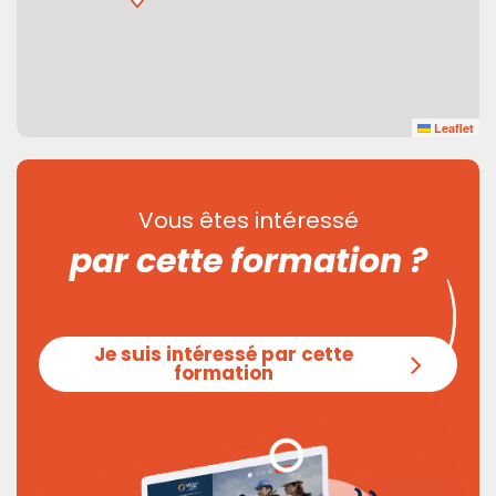
Leaflet
Vous êtes intéressé
par cette formation ?
Je suis intéressé par cette
formation