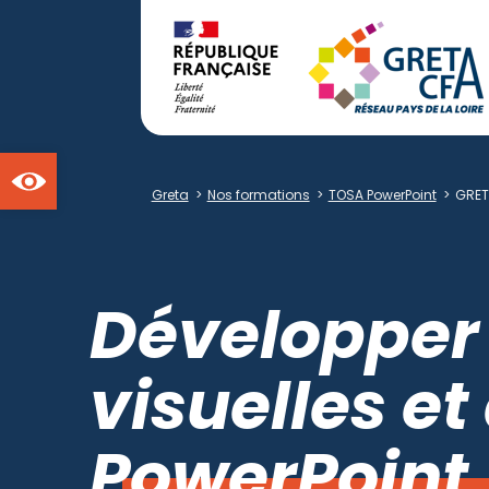
Ouvrir la barre d'outils
Greta
>
Nos formations
>
TOSA PowerPoint
>
GRET
Développer 
visuelles e
PowerPoint