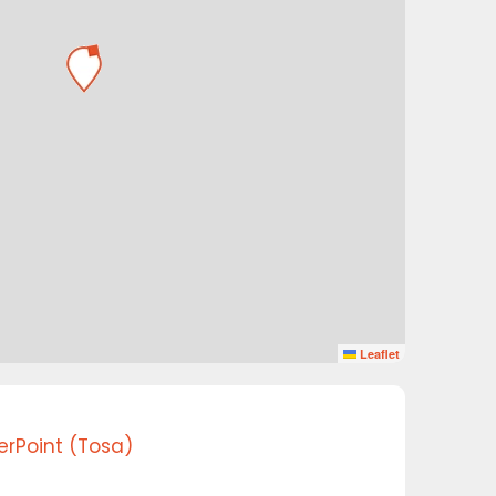
Leaflet
erPoint (Tosa)