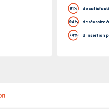
de satisfact
de réussite à
d'insertion 
ion