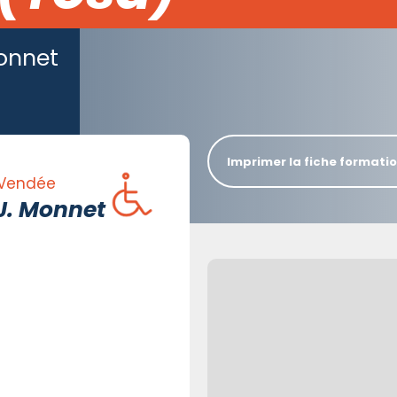
Monnet
Imprimer la fiche formati
 Vendée
 J. Monnet