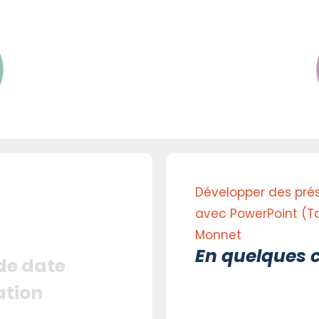
Développer des prés
avec PowerPoint (Tos
Monnet
En quelques c
 de date
ation