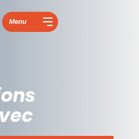
Menu
ions
avec