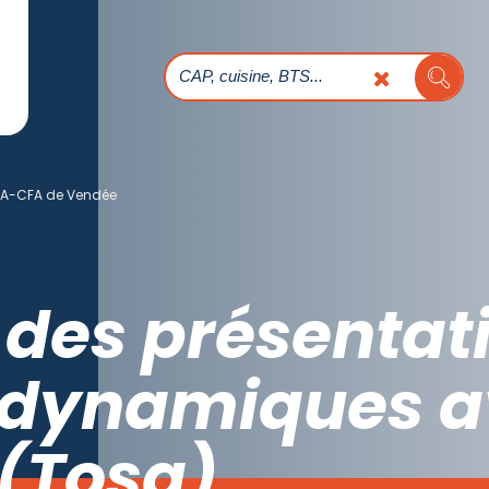
A-CFA de Vendée
des présentat
t dynamiques 
 (Tosa)