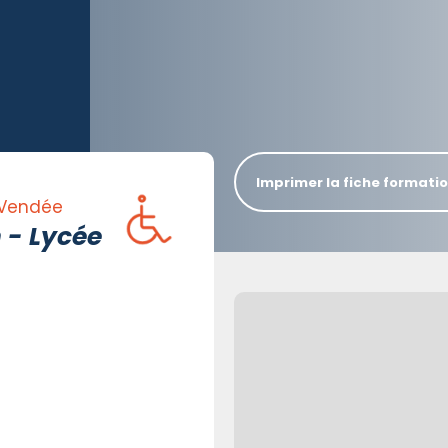
Imprimer la fiche formati
 Vendée
 - Lycée