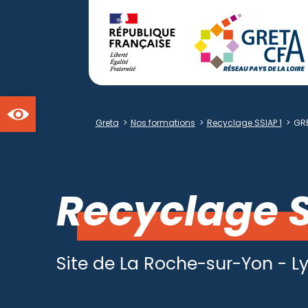
Ouvrir la barre d'outils
Greta
>
Nos formations
>
Recyclage SSIAP 1
>
GR
Recyclage S
Site de La Roche-sur-Yon - Ly