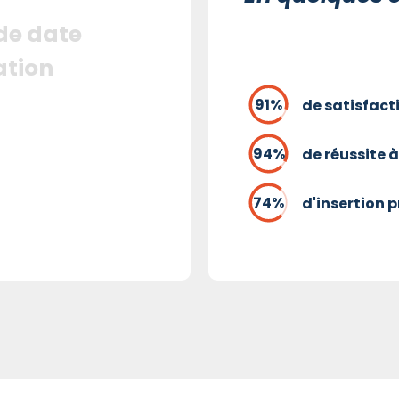
 de date
ation
de satisfact
de réussite à
d'insertion 