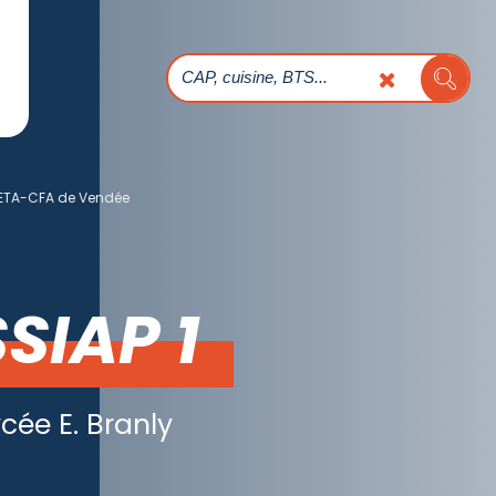
ETA-CFA de Vendée
SIAP 1
cée E. Branly