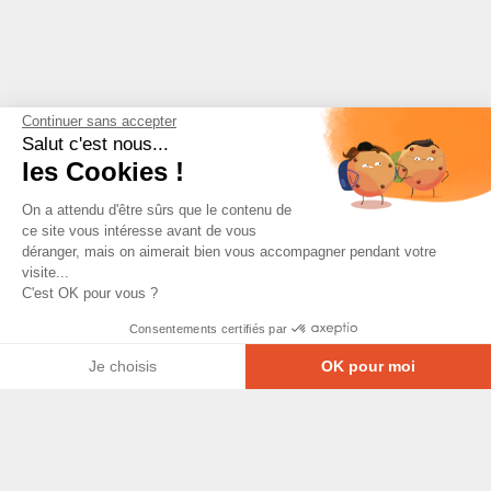
Continuer sans accepter
Salut c'est nous...
les Cookies !
On a attendu d'être sûrs que le contenu de
ce site vous intéresse avant de vous
déranger, mais on aimerait bien vous accompagner pendant votre
visite...
C'est OK pour vous ?
Consentements certifiés par
Je choisis
OK pour moi
Axeptio consent
Plateforme de Gestion du Consentement : Personna
© Copyright 2026 - Tous droits réservés
Notre plateforme vous permet d'adapter et de gérer
GRETA-CFA Pays de La Loire -
CGV