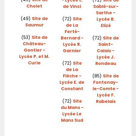
Cholet
de Vinci
Sablé-sur-
Sarthe -
(49)
Site de
(72)
Site
Lycée R.
Saumur
de La
Elizé
Ferté-
(53)
Site de
Bernard -
(72)
Site de
Château-
Lycée R.
Saint-
Gontier -
Garnier
Calais -
Lycée P. et M.
Lycée J.
Curie
(72)
Site
Rondeau
de La
Flèche -
(85)
Site de
Lycée E. de
Fontenay-
Constant
le-Comte -
Lycée F.
(72)
Site
Rabelais
du Mans -
Lycée Le
Mans Sud