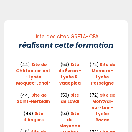
Liste des sites GRETA-CFA
réalisant cette formation
(44)
Site de
(53)
Site
(72)
Site de
Châteaubriant
de Évron -
Mamers -
- Lycée
Lycée R.
Lycée
Moquet-Lenoir
Vadepied
Perseigne
(44)
Site de
(53)
Site
(72)
Site de
Saint-Herblain
de Laval
Montval-
sur-Loir -
(49)
Site
(53)
Site
Lycée
d'Angers
de
Racan
Mayenne
(49)
Site de
- Lycée L.
(72)
Site de