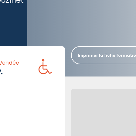
ouzinet
Imprimer la fiche formati
 Vendée
.