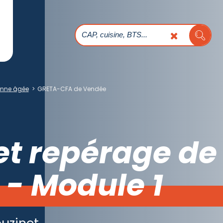
sonne âgée
>
GRETA-CFA de Vendée
t repérage de l
 - Module 1