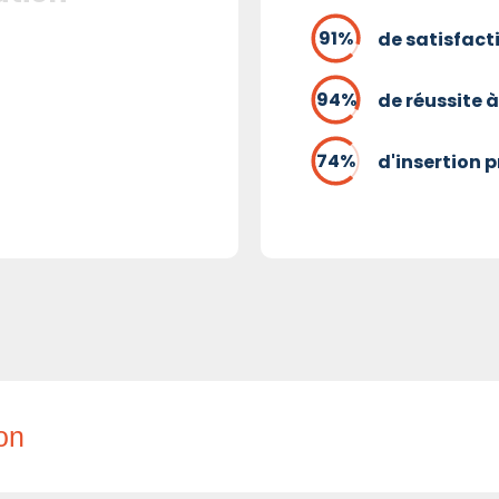
de satisfact
de réussite à
d'insertion 
ion