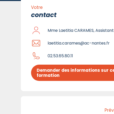
Votre
contact
Mme Laetitia CARAMES, Assistant
laetitia.carames@ac-nantes.fr
02.53.65.80.11
Demander des informations sur ce
formation
Prév