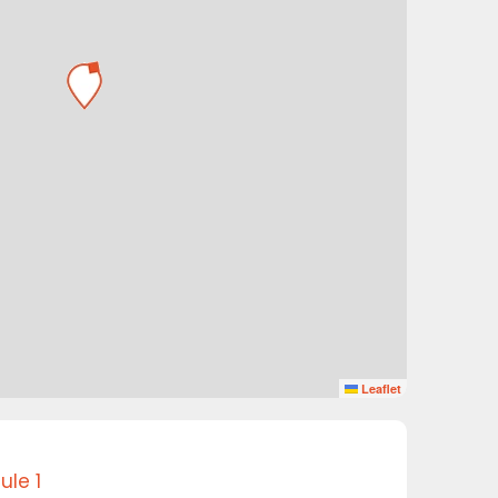
Leaflet
ule 1