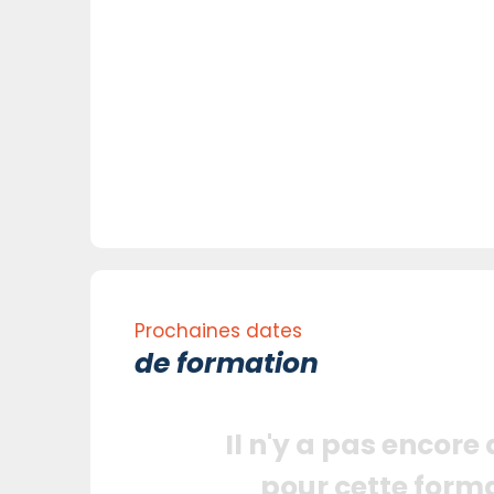
Prochaines dates
de formation
Il n'y a pas encore
pour cette form