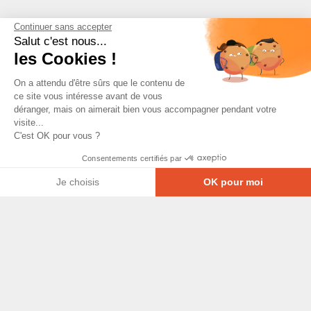
Continuer sans accepter
Salut c'est nous...
les Cookies !
On a attendu d'être sûrs que le contenu de
ce site vous intéresse avant de vous
déranger, mais on aimerait bien vous accompagner pendant votre
visite...
C'est OK pour vous ?
Consentements certifiés par
Je choisis
OK pour moi
Axeptio consent
Plateforme de Gestion du Consentement : Personna
© Copyright 2026 - Tous droits réservés
Notre plateforme vous permet d'adapter et de gérer
GRETA-CFA Pays de La Loire -
CGV