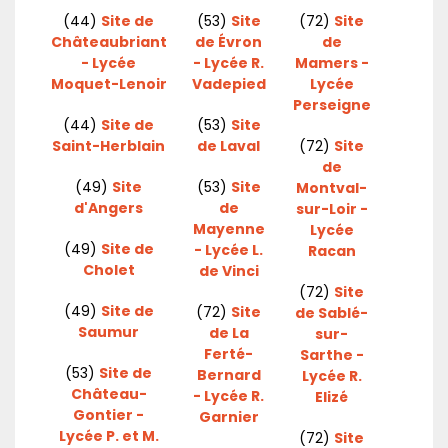
(44)
Site de
(53)
Site
(72)
Site
Châteaubriant
de Évron
de
- Lycée
- Lycée R.
Mamers -
Moquet-Lenoir
Vadepied
Lycée
Perseigne
(44)
Site de
(53)
Site
Saint-Herblain
de Laval
(72)
Site
de
(49)
Site
(53)
Site
Montval-
d'Angers
de
sur-Loir -
Mayenne
Lycée
(49)
Site de
- Lycée L.
Racan
Cholet
de Vinci
(72)
Site
(49)
Site de
(72)
Site
de Sablé-
Saumur
de La
sur-
Ferté-
Sarthe -
(53)
Site de
Bernard
Lycée R.
Château-
- Lycée R.
Elizé
Gontier -
Garnier
Lycée P. et M.
(72)
Site