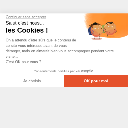
Continuer sans accepter
Salut c'est nous...
les Cookies !
On a attendu d'être sûrs que le contenu de
ce site vous intéresse avant de vous
déranger, mais on aimerait bien vous accompagner pendant votre
visite...
C'est OK pour vous ?
Consentements certifiés par
Je choisis
OK pour moi
Axeptio consent
Plateforme de Gestion du Consentement : Personna
© Copyright 2026 - Tous droits réservés
Notre plateforme vous permet d'adapter et de gérer
GRETA-CFA Pays de La Loire -
CGV