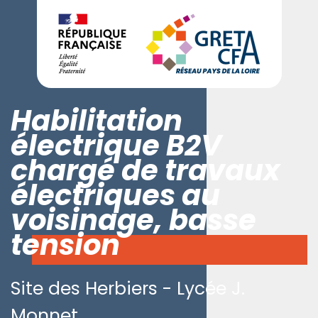
Habilitation
électrique B2V
chargé de travaux
électriques au
voisinage, basse
tension
Site des Herbiers - Lycée J.
Monnet